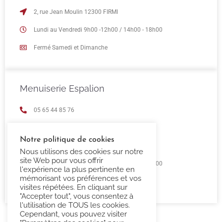
2, rue Jean Moulin 12300 FIRMI
Lundi au Vendredi 9h00 -12h00 / 14h00 - 18h00
Fermé Samedi et Dimanche
Menuiserie Espalion
05 65 44 85 76
espalion@confort-3000.fr
Notre politique de cookies
23 Boulevard de Guizard 12500 Espalion
Nous utilisons des cookies sur notre
site Web pour vous offrir
Lundi au Vendredi 9h00 -12h00 / 14h00 - 18h00
l'expérience la plus pertinente en
mémorisant vos préférences et vos
Fermé Samedi et Dimanche
visites répétées. En cliquant sur
"Accepter tout", vous consentez à
l'utilisation de TOUS les cookies.
Cependant, vous pouvez visiter