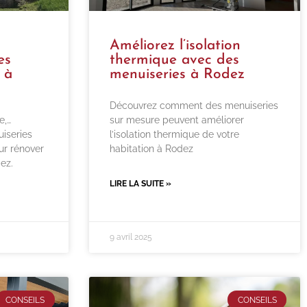
Améliorez l’isolation
es
thermique avec des
 à
menuiseries à Rodez
Découvrez comment des menuiseries
e,…
sur mesure peuvent améliorer
iseries
l’isolation thermique de votre
ur rénover
habitation à Rodez
ez.
LIRE LA SUITE »
9 avril 2025
CONSEILS
CONSEILS