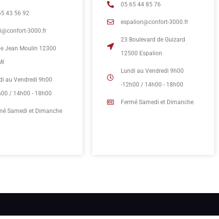
05 65 44 85 76
65 43 56 92
espalion@confort-3000.fr
mi@confort-3000.fr
23 Boulevard de Guizard
rue Jean Moulin 12300
12500 Espalion
MI
Lundi au Vendredi 9h00
di au Vendredi 9h00
-12h00 / 14h00 - 18h00
h00 / 14h00 - 18h00
Fermé Samedi et Dimanche
mé Samedi et Dimanche