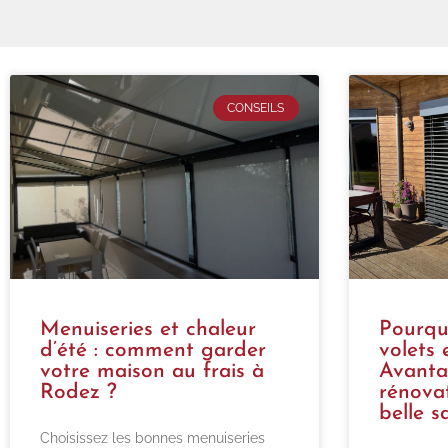
CONSEILS
Menuiseries et chaleur
Pourqu
d’été : comment garder
volets 
votre maison au frais à
Avanta
Rodez ?
rénova
belle s
Choisissez les bonnes menuiseries