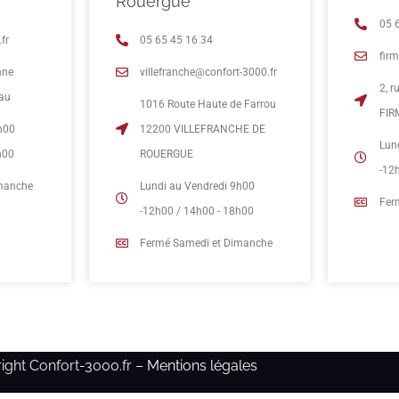
Rouergue
05 
fr
05 65 45 16 34
fir
nne
villefranche@confort-3000.fr
2, 
eau
1016 Route Haute de Farrou
FIR
h00
12200 VILLEFRANCHE DE
Lun
h00
ROUERGUE
-12
imanche
Lundi au Vendredi 9h00
Fer
-12h00 / 14h00 - 18h00
Fermé Samedi et Dimanche
ight Confort-3000.fr –
Mentions légales