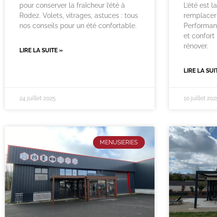
pour conserver la fraîcheur l’été à
L’été est l
Rodez. Volets, vitrages, astuces : tous
remplacer 
nos conseils pour un été confortable.
Performan
et confort 
rénover.
LIRE LA SUITE »
LIRE LA SUI
24 juillet 2025
10 juillet 202
MENUSIERIES