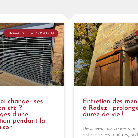
TRAVAUX ET RÉNOVATION
oi changer ses
Entretien des menu
en été ?
à Rodez : prolonge
ges d’une
durée de vie !
tion pendant la
aison
Découvrez nos conseils po
entretenir vos fenêtres, por