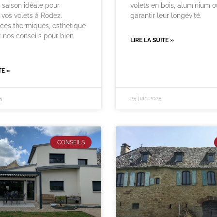
a saison idéale pour
volets en bois, aluminium 
vos volets à Rodez.
garantir leur longévité.
ces thermiques, esthétique
: nos conseils pour bien
LIRE LA SUITE »
TE »
5
25 juin 2025
CONSEILS