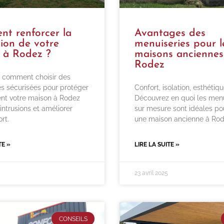
t renforcer la
Avantages des
ion de votre
menuiseries pour l
 à Rodez ?
maisons anciennes
Rodez
 comment choisir des
s sécurisées pour protéger
Confort, isolation, esthétiqu
nt votre maison à Rodez
Découvrez en quoi les menu
intrusions et améliorer
sur mesure sont idéales po
rt.
une maison ancienne à Rod
TE »
LIRE LA SUITE »
23 avril 2025
CONSEILS