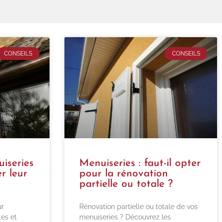
CONSEILS
CONSEILS
iseries
Menuiseries : faut-il opter
r leur
pour la rénovation
partielle ou totale ?
ur
Rénovation partielle ou totale de vos
tes et
menuiseries ? Découvrez les