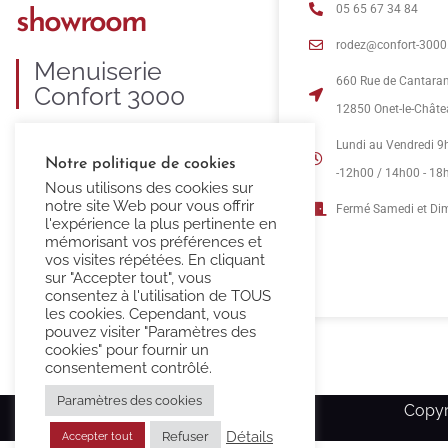
05 65 67 34 84
showroom
rodez@confort-3000.
Menuiserie
660 Rue de Cantara
Confort 3000
12850 Onet-le-Chât
C’est 35 ans d’expertise dans la
Lundi au Vendredi 9
Notre politique de cookies
fourniture et pose de menuiseries
-12h00 / 14h00 - 18
Nous utilisons des cookies sur
PVC, ALU, BOIS et MIXTE.
notre site Web pour vous offrir
Fermé Samedi et D
l'expérience la plus pertinente en
mémorisant vos préférences et
vos visites répétées. En cliquant
sur "Accepter tout", vous
consentez à l'utilisation de TOUS
les cookies. Cependant, vous
pouvez visiter "Paramètres des
cookies" pour fournir un
consentement contrôlé.
Paramètres des cookies
Copyr
Détails
Refuser
Accepter tout