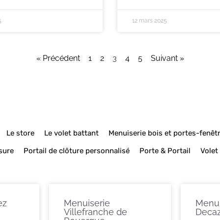
5
12 mars 2025
« Précédent
1
2
3
4
5
Suivant »
Le store
Le volet battant
Menuiserie bois et portes-fenêt
sure
Portail de clôture personnalisé
Porte & Portail
Volet
ez
Menuiserie
Menui
Villefranche de
Decaz