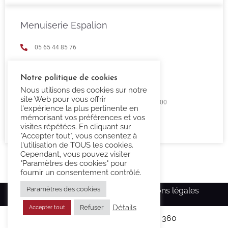
Menuiserie Espalion
05 65 44 85 76
espalion@confort-3000.fr
Notre politique de cookies
23 Boulevard de Guizard 12500 Espalion
Nous utilisons des cookies sur notre
site Web pour vous offrir
Lundi au Vendredi 9h00 -12h00 / 14h00 - 18h00
l'expérience la plus pertinente en
mémorisant vos préférences et vos
Fermé Samedi et Dimanche
visites répétées. En cliquant sur
"Accepter tout", vous consentez à
l'utilisation de TOUS les cookies.
Cependant, vous pouvez visiter
"Paramètres des cookies" pour
fournir un consentement contrôlé.
Paramètres des cookies
Copyright Confort-3000.fr –
Mentions légales
Détails
Refuser
Accepter tout
Réalisé par l’agence
Ma Com 360