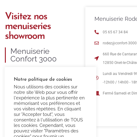
Visitez nos
Menuiserie Rod
menuiseries
05 65 67 34 84
showroom
rodez@confort-3000.
Menuiserie
660 Rue de Cantara
Confort 3000
12850 Onet-le-Chât
C’est 35 ans d’expertise dans la
Lundi au Vendredi 9
Notre politique de cookies
fourniture et pose de menuiseries
-12h00 / 14h00 - 18
Nous utilisons des cookies sur
PVC, ALU, BOIS et MIXTE.
notre site Web pour vous offrir
Fermé Samedi et D
l'expérience la plus pertinente en
mémorisant vos préférences et
vos visites répétées. En cliquant
sur "Accepter tout", vous
consentez à l'utilisation de TOUS
les cookies. Cependant, vous
pouvez visiter "Paramètres des
cookies" pour fournir un