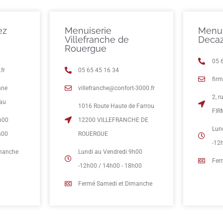
ez
Menuiserie
Menui
Villefranche de
Decaz
Rouergue
05 
fr
05 65 45 16 34
fir
nne
villefranche@confort-3000.fr
2, 
eau
1016 Route Haute de Farrou
FIR
h00
12200 VILLEFRANCHE DE
Lun
h00
ROUERGUE
-12
imanche
Lundi au Vendredi 9h00
Fer
-12h00 / 14h00 - 18h00
Fermé Samedi et Dimanche