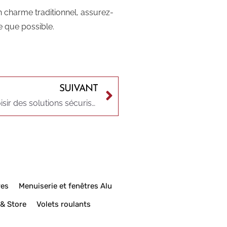
n charme traditionnel, assurez-
e que possible.
SUIVANT
Portails et portes à Rodez : les clés pour choisir des solutions sécurisées et esthétiques
res
Menuiserie et fenêtres Alu
 & Store
Volets roulants