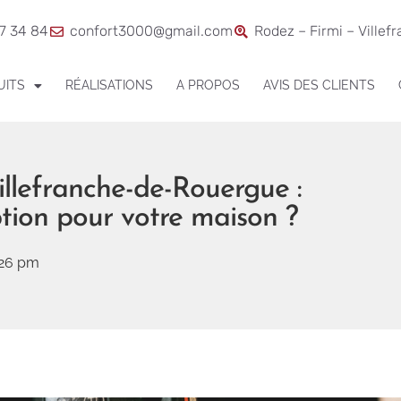
7 34 84
confort3000@gmail.com
Rodez – Firmi – Villef
UITS
RÉALISATIONS
A PROPOS
AVIS DES CLIENTS
illefranche-de-Rouergue :
ption pour votre maison ?
:26 pm