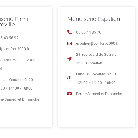
serie Firmi
Menuiserie Espalion
eville
05 65 44 85 76
65 43 56 92
espalion@confort-3000.fr
mi@confort-3000.fr
23 Boulevard de Guizard
rue Jean Moulin 12300
12500 Espalion
MI
Lundi au Vendredi 9h00
di au Vendredi 9h00
-12h00 / 14h00 - 18h00
h00 / 14h00 - 18h00
Fermé Samedi et Dimanche
mé Samedi et Dimanche