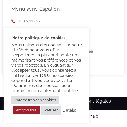
Menuiserie Espalion
05 65 44 85 76
espalion@confort-3000.fr
Notre politique de cookies
23 Boulevard de Guizard 12500 Espalion
Nous utilisons des cookies sur notre
site Web pour vous offrir
Lundi au Vendredi 9h00 -12h00 / 14h00 - 18h00
l'expérience la plus pertinente en
mémorisant vos préférences et vos
Fermé Samedi et Dimanche
visites répétées. En cliquant sur
"Accepter tout", vous consentez à
l'utilisation de TOUS les cookies.
Cependant, vous pouvez visiter
"Paramètres des cookies" pour
fournir un consentement contrôlé.
Paramètres des cookies
Copyright Confort-3000.fr –
Mentions légales
Détails
Refuser
Accepter tout
Réalisé par l’agence
Ma Com 360