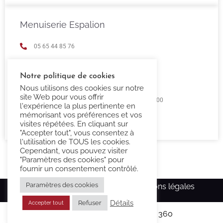
Menuiserie Espalion
05 65 44 85 76
espalion@confort-3000.fr
Notre politique de cookies
23 Boulevard de Guizard 12500 Espalion
Nous utilisons des cookies sur notre
site Web pour vous offrir
Lundi au Vendredi 9h00 -12h00 / 14h00 - 18h00
l'expérience la plus pertinente en
mémorisant vos préférences et vos
Fermé Samedi et Dimanche
visites répétées. En cliquant sur
"Accepter tout", vous consentez à
l'utilisation de TOUS les cookies.
Cependant, vous pouvez visiter
"Paramètres des cookies" pour
fournir un consentement contrôlé.
Paramètres des cookies
Copyright Confort-3000.fr –
Mentions légales
Détails
Refuser
Accepter tout
Réalisé par l’agence
Ma Com 360