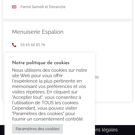
Fermé Samedi et Dimanche
Menuiserie Espalion
05 65 44 85 76
espalion@confort-3000.fr
Notre politique de cookies
23 Boulevard de Guizard 12500 Espalion
Nous utilisons des cookies sur notre
site Web pour vous offrir
Lundi au Vendredi 9h00 -12h00 / 14h00 - 18h00
l'expérience la plus pertinente en
mémorisant vos préférences et vos
Fermé Samedi et Dimanche
visites répétées. En cliquant sur
"Accepter tout", vous consentez à
l'utilisation de TOUS les cookies.
Cependant, vous pouvez visiter
"Paramètres des cookies" pour
fournir un consentement contrôlé.
Paramètres des cookies
Copyright Confort-3000.fr –
Mentions légales