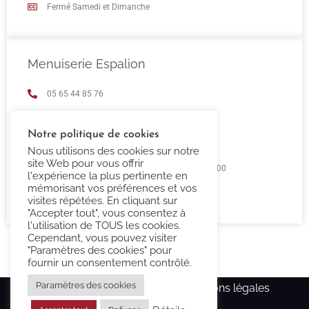
Fermé Samedi et Dimanche
Menuiserie Espalion
05 65 44 85 76
espalion@confort-3000.fr
Notre politique de cookies
23 Boulevard de Guizard 12500 Espalion
Nous utilisons des cookies sur notre
site Web pour vous offrir
Lundi au Vendredi 9h00 -12h00 / 14h00 - 18h00
l'expérience la plus pertinente en
mémorisant vos préférences et vos
Fermé Samedi et Dimanche
visites répétées. En cliquant sur
"Accepter tout", vous consentez à
l'utilisation de TOUS les cookies.
Cependant, vous pouvez visiter
"Paramètres des cookies" pour
fournir un consentement contrôlé.
Paramètres des cookies
Copyright Confort-3000.fr –
Mentions légales