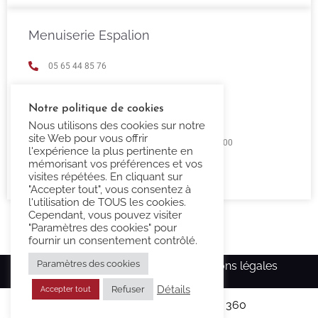
Menuiserie Espalion
05 65 44 85 76
espalion@confort-3000.fr
Notre politique de cookies
23 Boulevard de Guizard 12500 Espalion
Nous utilisons des cookies sur notre
site Web pour vous offrir
Lundi au Vendredi 9h00 -12h00 / 14h00 - 18h00
l'expérience la plus pertinente en
mémorisant vos préférences et vos
Fermé Samedi et Dimanche
visites répétées. En cliquant sur
"Accepter tout", vous consentez à
l'utilisation de TOUS les cookies.
Cependant, vous pouvez visiter
"Paramètres des cookies" pour
fournir un consentement contrôlé.
Paramètres des cookies
Copyright Confort-3000.fr –
Mentions légales
Détails
Refuser
Accepter tout
Réalisé par l’agence
Ma Com 360