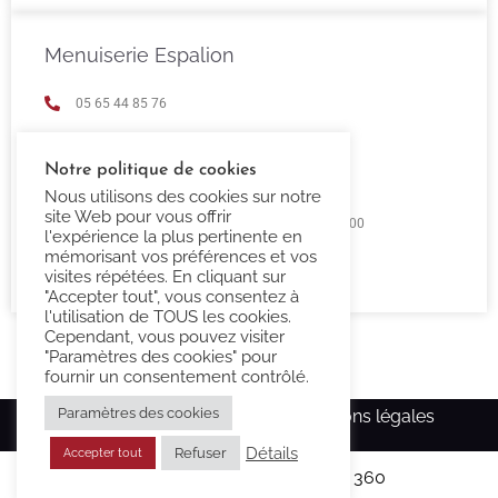
Menuiserie Espalion
05 65 44 85 76
espalion@confort-3000.fr
Notre politique de cookies
23 Boulevard de Guizard 12500 Espalion
Nous utilisons des cookies sur notre
site Web pour vous offrir
Lundi au Vendredi 9h00 -12h00 / 14h00 - 18h00
l'expérience la plus pertinente en
mémorisant vos préférences et vos
Fermé Samedi et Dimanche
visites répétées. En cliquant sur
"Accepter tout", vous consentez à
l'utilisation de TOUS les cookies.
Cependant, vous pouvez visiter
"Paramètres des cookies" pour
fournir un consentement contrôlé.
Paramètres des cookies
Copyright Confort-3000.fr –
Mentions légales
Détails
Refuser
Accepter tout
Réalisé par l’agence
Ma Com 360