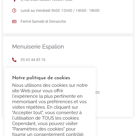
Lundi au Vendredi 9h00 -12h00 / 14h00 - 18h00
Fermé Samedi et Dimanche
Menuiserie Espalion
05 65 44 85 76
espalion@confort-3000.fr
Notre politique de cookies
23 Boulevard de Guizard 12500 Espalion
Nous utilisons des cookies sur notre
site Web pour vous offrir
Lundi au Vendredi 9h00 -12h00 / 14h00 - 18h00
l'expérience la plus pertinente en
mémorisant vos préférences et vos
Fermé Samedi et Dimanche
visites répétées. En cliquant sur
"Accepter tout", vous consentez à
l'utilisation de TOUS les cookies.
Cependant, vous pouvez visiter
"Paramètres des cookies" pour
fournir un consentement contrôlé.