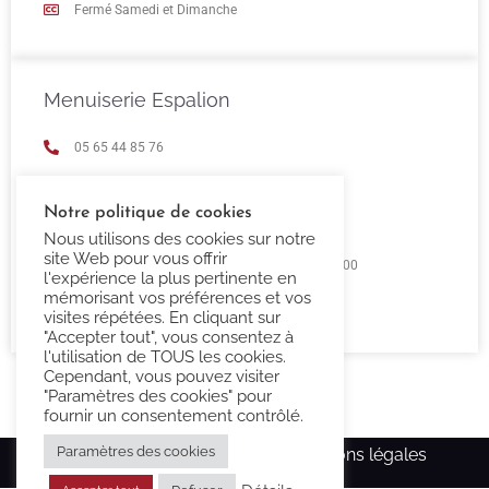
Fermé Samedi et Dimanche
Menuiserie Espalion
05 65 44 85 76
espalion@confort-3000.fr
Notre politique de cookies
23 Boulevard de Guizard 12500 Espalion
Nous utilisons des cookies sur notre
site Web pour vous offrir
Lundi au Vendredi 9h00 -12h00 / 14h00 - 18h00
l'expérience la plus pertinente en
mémorisant vos préférences et vos
Fermé Samedi et Dimanche
visites répétées. En cliquant sur
"Accepter tout", vous consentez à
l'utilisation de TOUS les cookies.
Cependant, vous pouvez visiter
"Paramètres des cookies" pour
fournir un consentement contrôlé.
Paramètres des cookies
Copyright Confort-3000.fr –
Mentions légales