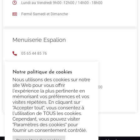
Lundi au Vendredi 9h00 -12h00 / 14h00 - 18h00
Fermé Samedi et Dimanche
Menuiserie Espalion
05 65 44 85 76
espalion@confort-3000.fr
Notre politique de cookies
23 Boulevard de Guizard 12500 Espalion
Nous utilisons des cookies sur notre
site Web pour vous offrir
Lundi au Vendredi 9h00 -12h00 / 14h00 - 18h00
l'expérience la plus pertinente en
mémorisant vos préférences et vos
Fermé Samedi et Dimanche
visites répétées. En cliquant sur
"Accepter tout", vous consentez à
l'utilisation de TOUS les cookies.
Cependant, vous pouvez visiter
"Paramètres des cookies" pour
fournir un consentement contrôlé.