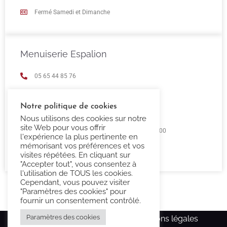
Fermé Samedi et Dimanche
Menuiserie Espalion
05 65 44 85 76
espalion@confort-3000.fr
Notre politique de cookies
23 Boulevard de Guizard 12500 Espalion
Nous utilisons des cookies sur notre
site Web pour vous offrir
Lundi au Vendredi 9h00 -12h00 / 14h00 - 18h00
l'expérience la plus pertinente en
mémorisant vos préférences et vos
Fermé Samedi et Dimanche
visites répétées. En cliquant sur
"Accepter tout", vous consentez à
l'utilisation de TOUS les cookies.
Cependant, vous pouvez visiter
"Paramètres des cookies" pour
fournir un consentement contrôlé.
Paramètres des cookies
Copyright Confort-3000.fr –
Mentions légales