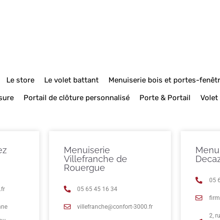
Le store
Le volet battant
Menuiserie bois et portes-fenêt
sure
Portail de clôture personnalisé
Porte & Portail
Volet
ez
Menuiserie
Menui
Villefranche de
Decaz
Rouergue
05 
fr
05 65 45 16 34
fir
nne
villefranche@confort-3000.fr
2, 