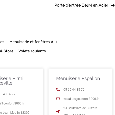
Porte d’entrée Bel’M en Acier
res
Menuiserie et fenêtres Alu
 & Store
Volets roulants
serie Firmi
Menuiserie Espalion
eville
05 65 44 85 76
65 43 56 92
espalion@confort-3000.fr
mi@confort-3000.fr
23 Boulevard de Guizard
rue Jean Moulin 12300