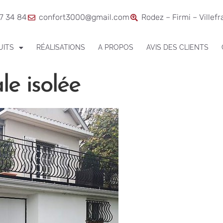
7 34 84
confort3000@gmail.com
Rodez – Firmi – Villef
UITS
RÉALISATIONS
A PROPOS
AVIS DES CLIENTS
le isolée