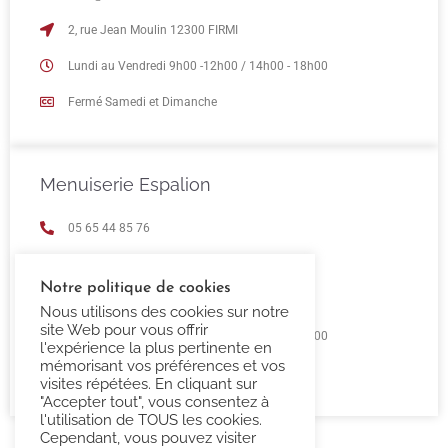
2, rue Jean Moulin 12300 FIRMI
Lundi au Vendredi 9h00 -12h00 / 14h00 - 18h00
Fermé Samedi et Dimanche
Menuiserie Espalion
05 65 44 85 76
espalion@confort-3000.fr
Notre politique de cookies
23 Boulevard de Guizard 12500 Espalion
Nous utilisons des cookies sur notre
site Web pour vous offrir
Lundi au Vendredi 9h00 -12h00 / 14h00 - 18h00
l'expérience la plus pertinente en
mémorisant vos préférences et vos
Fermé Samedi et Dimanche
visites répétées. En cliquant sur
"Accepter tout", vous consentez à
l'utilisation de TOUS les cookies.
Cependant, vous pouvez visiter