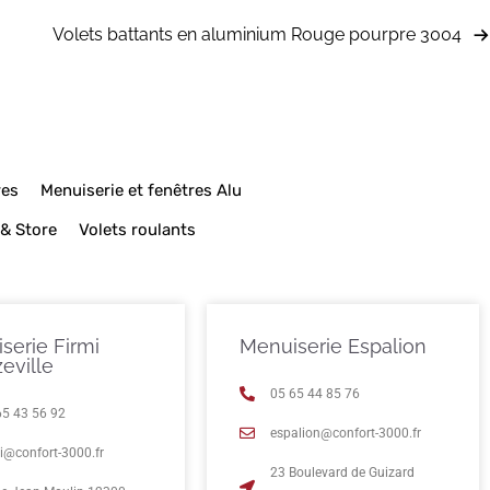
Volets battants en aluminium Rouge pourpre 3004
res
Menuiserie et fenêtres Alu
 & Store
Volets roulants
serie Firmi
Menuiserie Espalion
eville
05 65 44 85 76
65 43 56 92
espalion@confort-3000.fr
mi@confort-3000.fr
23 Boulevard de Guizard