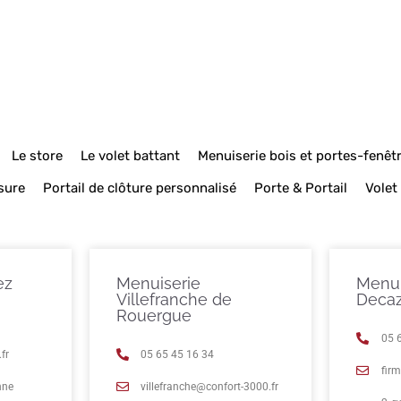
Le store
Le volet battant
Menuiserie bois et portes-fenêt
sure
Portail de clôture personnalisé
Porte & Portail
Volet
ez
Menuiserie
Menui
Villefranche de
Decaz
Rouergue
05 
fr
05 65 45 16 34
fir
nne
villefranche@confort-3000.fr