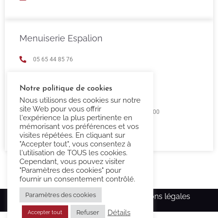
Menuiserie Espalion
05 65 44 85 76
espalion@confort-3000.fr
Notre politique de cookies
23 Boulevard de Guizard 12500 Espalion
Nous utilisons des cookies sur notre
site Web pour vous offrir
Lundi au Vendredi 9h00 -12h00 / 14h00 - 18h00
l'expérience la plus pertinente en
mémorisant vos préférences et vos
Fermé Samedi et Dimanche
visites répétées. En cliquant sur
"Accepter tout", vous consentez à
l'utilisation de TOUS les cookies.
Cependant, vous pouvez visiter
"Paramètres des cookies" pour
fournir un consentement contrôlé.
Paramètres des cookies
Copyright Confort-3000.fr –
Mentions légales
Détails
Refuser
Accepter tout