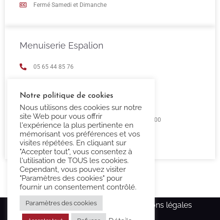
Fermé Samedi et Dimanche
Menuiserie Espalion
05 65 44 85 76
espalion@confort-3000.fr
Notre politique de cookies
23 Boulevard de Guizard 12500 Espalion
Nous utilisons des cookies sur notre
site Web pour vous offrir
Lundi au Vendredi 9h00 -12h00 / 14h00 - 18h00
l'expérience la plus pertinente en
mémorisant vos préférences et vos
Fermé Samedi et Dimanche
visites répétées. En cliquant sur
"Accepter tout", vous consentez à
l'utilisation de TOUS les cookies.
Cependant, vous pouvez visiter
"Paramètres des cookies" pour
fournir un consentement contrôlé.
Paramètres des cookies
Copyright Confort-3000.fr –
Mentions légales