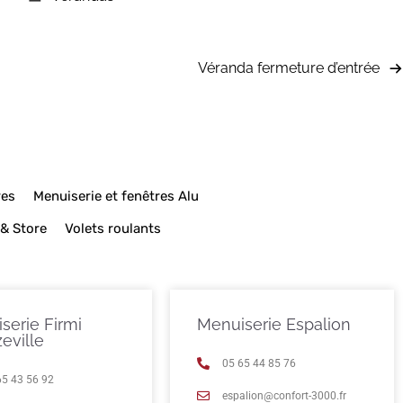
Véranda fermeture d’entrée
res
Menuiserie et fenêtres Alu
 & Store
Volets roulants
serie Firmi
Menuiserie Espalion
eville
05 65 44 85 76
65 43 56 92
espalion@confort-3000.fr