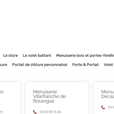
Le store
Le volet battant
Menuiserie bois et portes-fenêt
sure
Portail de clôture personnalisé
Porte & Portail
Volet
ez
Menuiserie
Menui
Villefranche de
Decaz
Rouergue
05 
fr
05 65 45 16 34