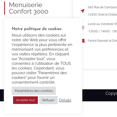
Menuiserie
660 Rue de Cantara
Confort 3000
12850 Onet-le-Chât
C’est 35 ans d’expertise dans la
Lundi au Vendredi 9
Notre politique de cookies
fourniture et pose de menuiseries
-12h00 / 14h00 - 18
Nous utilisons des cookies sur
PVC, ALU, BOIS et MIXTE.
notre site Web pour vous offrir
Fermé Samedi et D
l'expérience la plus pertinente en
mémorisant vos préférences et
vos visites répétées. En cliquant
sur "Accepter tout", vous
consentez à l'utilisation de TOUS
les cookies. Cependant, vous
pouvez visiter "Paramètres des
cookies" pour fournir un
consentement contrôlé.
Paramètres des cookies
Copyr
Détails
Refuser
Accepter tout