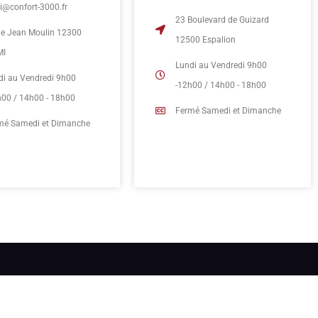
mi@confort-3000.fr
23 Boulevard de Guizard
rue Jean Moulin 12300
12500 Espalion
MI
Lundi au Vendredi 9h00
di au Vendredi 9h00
-12h00 / 14h00 - 18h00
h00 / 14h00 - 18h00
Fermé Samedi et Dimanche
mé Samedi et Dimanche