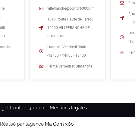
fir
nne
villefranche@confort-3000.fr
2, 
eau
1016 Route Haute de Farrou
FIR
h00
12200 VILLEFRANCHE DE
Lun
h00
ROUERGUE
-12
imanche
Lundi au Vendredi 9h00
Fer
-12h00 / 14h00 - 18h00
Fermé Samedi et Dimanche
ight Confort-3000.fr –
Mentions légales
Réalisé par l’agence
Ma Com 360