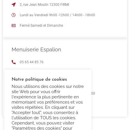
2, rue Jean Moulin 12300 FIRMI
Lundi au Vendredi 9h00 -12h00 / 14h00 - 18h00
Fermé Samedi et Dimanche
Menuiserie Espalion
05 65 44 85 76
espalion@confort-3000.fr
Notre politique de cookies
23 Boulevard de Guizard 12500 Espalion
Nous utilisons des cookies sur notre
site Web pour vous offrir
Lundi au Vendredi 9h00 -12h00 / 14h00 - 18h00
l'expérience la plus pertinente en
mémorisant vos préférences et vos
Fermé Samedi et Dimanche
visites répétées. En cliquant sur
"Accepter tout", vous consentez à
l'utilisation de TOUS les cookies.
Cependant, vous pouvez visiter
"Paramètres des cookies" pour