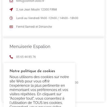
firmi@confort-3000.fr
2, rue Jean Moulin 12300 FIRMI
Lundi au Vendredi 9h00 -12h00 / 14h00 - 18h00
Fermé Samedi et Dimanche
Menuiserie Espalion
05 65 44 85 76
espalion@confort-3000.fr
Notre politique de cookies
23 Boulevard de Guizard 12500 Espalion
Nous utilisons des cookies sur notre
site Web pour vous offrir
Lundi au Vendredi 9h00 -12h00 / 14h00 - 18h00
l'expérience la plus pertinente en
mémorisant vos préférences et vos
Fermé Samedi et Dimanche
visites répétées. En cliquant sur
"Accepter tout", vous consentez à
l'utilisation de TOUS les cookies.
Cependant, vous pouvez visiter