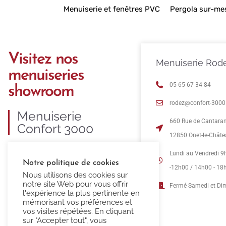
Menuiserie et fenêtres PVC
Pergola sur-me
Visitez nos
Menuiserie Rod
menuiseries
05 65 67 34 84
showroom
rodez@confort-3000.
Menuiserie
660 Rue de Cantara
Confort 3000
12850 Onet-le-Chât
C’est 35 ans d’expertise dans la
Lundi au Vendredi 9
Notre politique de cookies
fourniture et pose de menuiseries
-12h00 / 14h00 - 18
Nous utilisons des cookies sur
PVC, ALU, BOIS et MIXTE.
notre site Web pour vous offrir
Fermé Samedi et D
l'expérience la plus pertinente en
mémorisant vos préférences et
vos visites répétées. En cliquant
sur "Accepter tout", vous