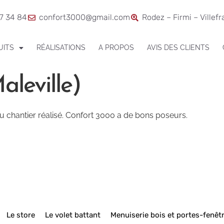
7 34 84
confort3000@gmail.com
Rodez – Firmi – Villef
UITS
RÉALISATIONS
A PROPOS
AVIS DES CLIENTS
leville)
 du chantier réalisé. Confort 3000 a de bons poseurs.
Le store
Le volet battant
Menuiserie bois et portes-fenêt