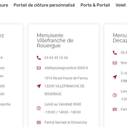
sure
Portail de clôture personnalisé
Porte & Portail
Volet
ez
Menuiserie
Menui
Villefranche de
Decaz
Rouergue
05 
fr
05 65 45 16 34
fir
nne
villefranche@confort-3000.fr
2, 
eau
1016 Route Haute de Farrou
FIR
h00
12200 VILLEFRANCHE DE
Lun
h00
ROUERGUE
-12
imanche
Lundi au Vendredi 9h00
Fer
-12h00 / 14h00 - 18h00
Fermé Samedi et Dimanche