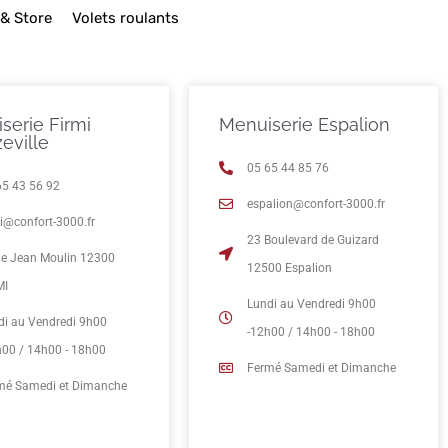
 & Store
Volets roulants
serie Firmi
Menuiserie Espalion
eville
05 65 44 85 76
65 43 56 92
espalion@confort-3000.fr
mi@confort-3000.fr
23 Boulevard de Guizard
rue Jean Moulin 12300
12500 Espalion
MI
Lundi au Vendredi 9h00
di au Vendredi 9h00
-12h00 / 14h00 - 18h00
h00 / 14h00 - 18h00
Fermé Samedi et Dimanche
mé Samedi et Dimanche