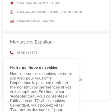
2, rue Jean Moulin 12300 FIRMI
Lundi au Vendredi 9h00 -12h00 / 14h00 - 18h00
Fermé Samedi et Dimanche
Menuiserie Espalion
05 65 44 85 76
espalion@confort-3000.fr
Notre politique de cookies
23 Boulevard de Guizard 12500 Espalion
Nous utilisons des cookies sur notre
site Web pour vous offrir
Lundi au Vendredi 9h00 -12h00 / 14h00 - 18h00
l'expérience la plus pertinente en
mémorisant vos préférences et vos
Fermé Samedi et Dimanche
visites répétées. En cliquant sur
"Accepter tout", vous consentez à
l'utilisation de TOUS les cookies.
Cependant, vous pouvez visiter
"Paramètres des cookies" pour