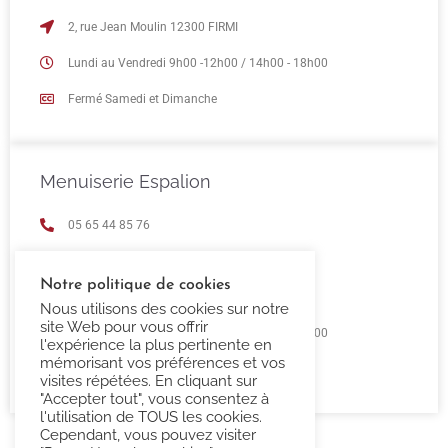
2, rue Jean Moulin 12300 FIRMI
Lundi au Vendredi 9h00 -12h00 / 14h00 - 18h00
Fermé Samedi et Dimanche
Menuiserie Espalion
05 65 44 85 76
espalion@confort-3000.fr
Notre politique de cookies
23 Boulevard de Guizard 12500 Espalion
Nous utilisons des cookies sur notre
site Web pour vous offrir
Lundi au Vendredi 9h00 -12h00 / 14h00 - 18h00
l'expérience la plus pertinente en
mémorisant vos préférences et vos
Fermé Samedi et Dimanche
visites répétées. En cliquant sur
"Accepter tout", vous consentez à
l'utilisation de TOUS les cookies.
Cependant, vous pouvez visiter