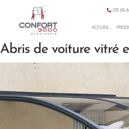
05 65 6
ACCUEIL
PROD
Abris de voiture vitré