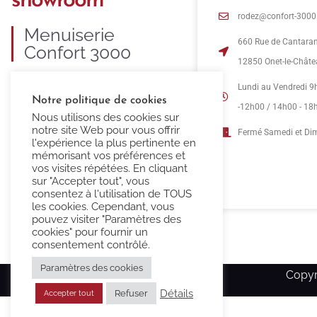
showroom
rodez@confort-3000.
Menuiserie
660 Rue de Cantara
Confort 3000
12850 Onet-le-Chât
C’est 35 ans d’expertise dans la
Lundi au Vendredi 9
Notre politique de cookies
fourniture et pose de menuiseries
-12h00 / 14h00 - 18
Nous utilisons des cookies sur
PVC, ALU, BOIS et MIXTE.
notre site Web pour vous offrir
Fermé Samedi et D
l'expérience la plus pertinente en
mémorisant vos préférences et
vos visites répétées. En cliquant
sur "Accepter tout", vous
consentez à l'utilisation de TOUS
les cookies. Cependant, vous
pouvez visiter "Paramètres des
cookies" pour fournir un
consentement contrôlé.
Paramètres des cookies
Copyr
Détails
Refuser
Accepter tout