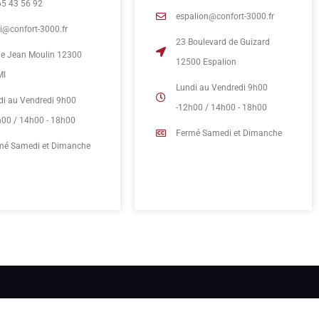
65 43 56 92
espalion@confort-3000.fr
mi@confort-3000.fr
23 Boulevard de Guizard
rue Jean Moulin 12300
12500 Espalion
MI
Lundi au Vendredi 9h00
di au Vendredi 9h00
-12h00 / 14h00 - 18h00
h00 / 14h00 - 18h00
Fermé Samedi et Dimanche
mé Samedi et Dimanche