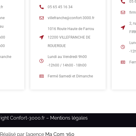
05 
fr
05 65 45 16 34
fir
nne
villefranche@confort-3000.fr
2, 
eau
1016 Route Haute de Farrou
FIR
h00
12200 VILLEFRANCHE DE
Lun
h00
ROUERGUE
-12
imanche
Lundi au Vendredi 9h00
Fer
-12h00 / 14h00 - 18h00
Fermé Samedi et Dimanche
ight Confort-3000.fr –
Mentions légales
Réalisé par l’agence
Ma Com 360