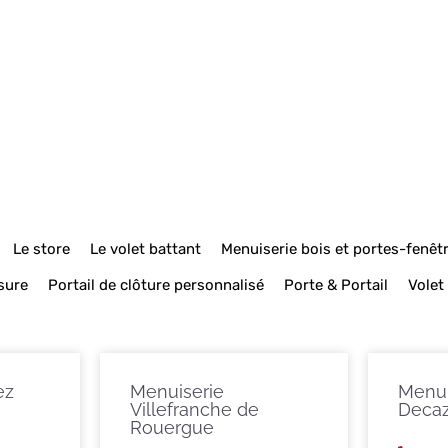
Le store
Le volet battant
Menuiserie bois et portes-fenêt
sure
Portail de clôture personnalisé
Porte & Portail
Volet
ez
Menuiserie
Menui
Villefranche de
Decaz
Rouergue