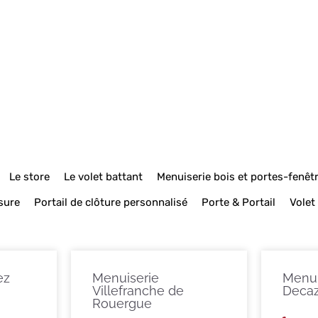
Le store
Le volet battant
Menuiserie bois et portes-fenêt
sure
Portail de clôture personnalisé
Porte & Portail
Volet
ez
Menuiserie
Menui
Villefranche de
Decaz
Rouergue