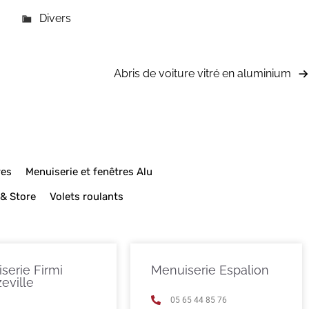
Divers
Abris de voiture vitré en aluminium
res
Menuiserie et fenêtres Alu
 & Store
Volets roulants
serie Firmi
Menuiserie Espalion
eville
05 65 44 85 76