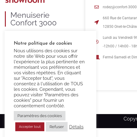
showroom
rodez@confort-3000.
Menuiserie
660 Rue de Cantara
Confort 3000
12850 Onet-le-Chât
C’est 35 ans d’expertise dans la
Lundi au Vendredi 9
Notre politique de cookies
fourniture et pose de menuiseries
-12h00 / 14h00 - 18
Nous utilisons des cookies sur
PVC, ALU, BOIS et MIXTE.
notre site Web pour vous offrir
Fermé Samedi et D
l'expérience la plus pertinente en
mémorisant vos préférences et
vos visites répétées. En cliquant
sur "Accepter tout", vous
consentez à l'utilisation de TOUS
les cookies. Cependant, vous
pouvez visiter "Paramètres des
cookies" pour fournir un
consentement contrôlé.
Paramètres des cookies
Copyr
Détails
Refuser
Accepter tout