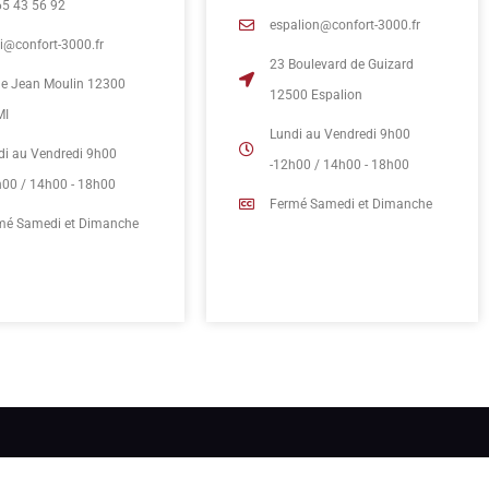
65 43 56 92
espalion@confort-3000.fr
mi@confort-3000.fr
23 Boulevard de Guizard
rue Jean Moulin 12300
12500 Espalion
MI
Lundi au Vendredi 9h00
di au Vendredi 9h00
-12h00 / 14h00 - 18h00
h00 / 14h00 - 18h00
Fermé Samedi et Dimanche
mé Samedi et Dimanche