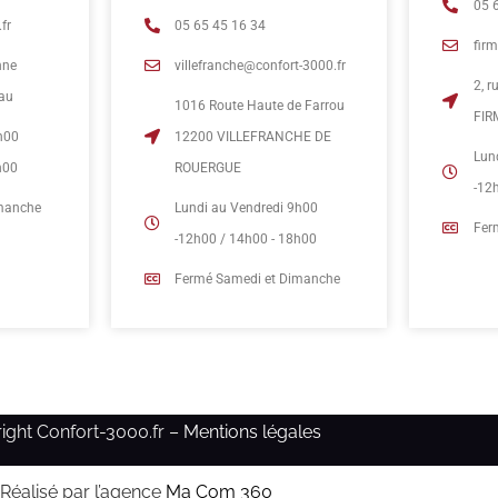
05 
fr
05 65 45 16 34
fir
nne
villefranche@confort-3000.fr
2, 
eau
1016 Route Haute de Farrou
FIR
h00
12200 VILLEFRANCHE DE
Lun
h00
ROUERGUE
-12
imanche
Lundi au Vendredi 9h00
Fer
-12h00 / 14h00 - 18h00
Fermé Samedi et Dimanche
ight Confort-3000.fr –
Mentions légales
Réalisé par l’agence
Ma Com 360