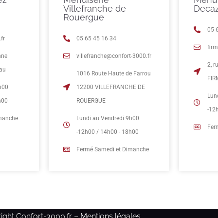
Villefranche de
Decaz
Rouergue
05 
fr
05 65 45 16 34
fir
nne
villefranche@confort-3000.fr
2, 
eau
1016 Route Haute de Farrou
FIR
h00
12200 VILLEFRANCHE DE
Lun
h00
ROUERGUE
-12
imanche
Lundi au Vendredi 9h00
Fer
-12h00 / 14h00 - 18h00
Fermé Samedi et Dimanche
ight Confort-3000.fr –
Mentions légales