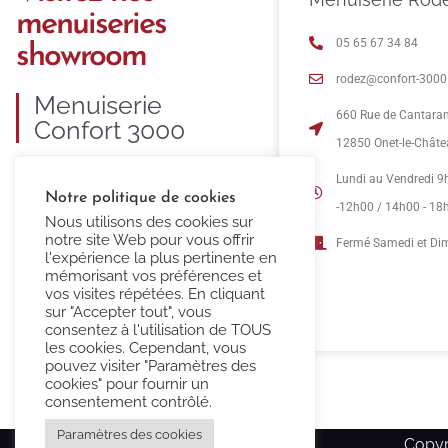
menuiseries
05 65 67 34 84
showroom
rodez@confort-3000.
Menuiserie
660 Rue de Cantara
Confort 3000
12850 Onet-le-Chât
C’est 35 ans d’expertise dans la
Lundi au Vendredi 9
Notre politique de cookies
fourniture et pose de menuiseries
-12h00 / 14h00 - 18
Nous utilisons des cookies sur
PVC, ALU, BOIS et MIXTE.
notre site Web pour vous offrir
Fermé Samedi et D
l'expérience la plus pertinente en
mémorisant vos préférences et
vos visites répétées. En cliquant
sur "Accepter tout", vous
consentez à l'utilisation de TOUS
les cookies. Cependant, vous
pouvez visiter "Paramètres des
cookies" pour fournir un
consentement contrôlé.
Paramètres des cookies
Copyr