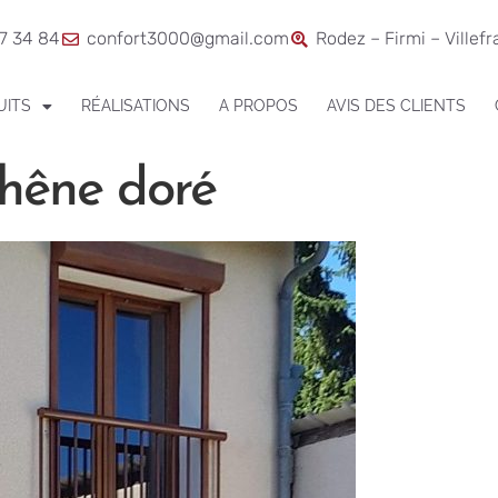
7 34 84
confort3000@gmail.com
Rodez – Firmi – Villef
UITS
RÉALISATIONS
A PROPOS
AVIS DES CLIENTS
chêne doré