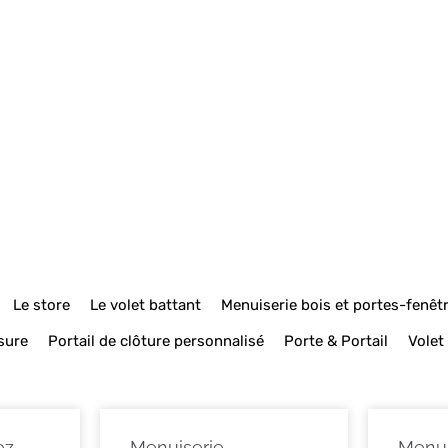
Le store
Le volet battant
Menuiserie bois et portes-fenêt
sure
Portail de clôture personnalisé
Porte & Portail
Volet
ez
Menuiserie
Menui