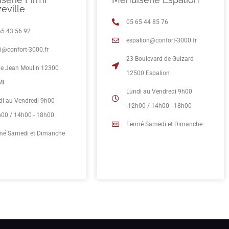
eville
05 65 44 85 76
65 43 56 92
espalion@confort-3000.fr
mi@confort-3000.fr
23 Boulevard de Guizard
rue Jean Moulin 12300
12500 Espalion
MI
Lundi au Vendredi 9h00
di au Vendredi 9h00
-12h00 / 14h00 - 18h00
h00 / 14h00 - 18h00
Fermé Samedi et Dimanche
mé Samedi et Dimanche