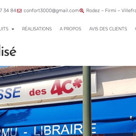
7 34 84
confort3000@gmail.com
Rodez – Firmi – Villef
UITS
RÉALISATIONS
A PROPOS
AVIS DES CLIENTS
isé