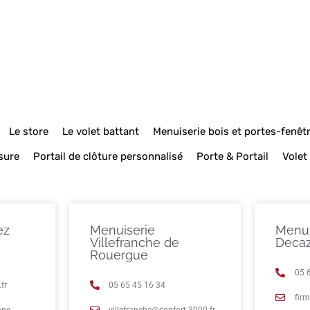
Le store
Le volet battant
Menuiserie bois et portes-fenêt
sure
Portail de clôture personnalisé
Porte & Portail
Volet
ez
Menuiserie
Menui
Villefranche de
Decaz
Rouergue
05 
fr
05 65 45 16 34
fir