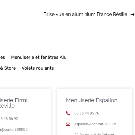
Brise vue en aluminium France Résillé
res
Menuiserie et fenêtres Alu
 & Store
Volets roulants
serie Firmi
Menuiserie Espalion
eville
05 65 44 85 76
65 43 56 92
espalion@confort-3000.fr
mi@confort-3000.fr