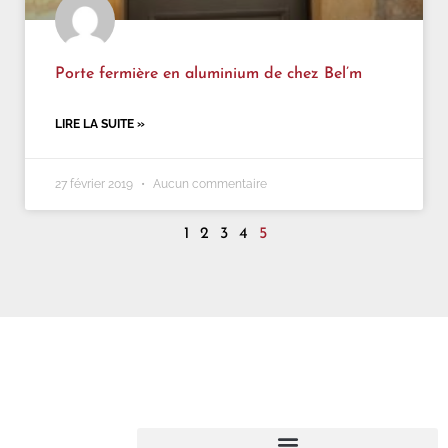
Porte fermière en aluminium de chez Bel’m
LIRE LA SUITE »
27 février 2019
Aucun commentaire
1
2
3
4
5