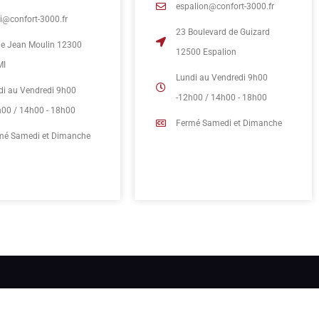
espalion@confort-3000.fr
mi@confort-3000.fr
23 Boulevard de Guizard
rue Jean Moulin 12300
12500 Espalion
MI
Lundi au Vendredi 9h00
di au Vendredi 9h00
-12h00 / 14h00 - 18h00
h00 / 14h00 - 18h00
Fermé Samedi et Dimanche
mé Samedi et Dimanche