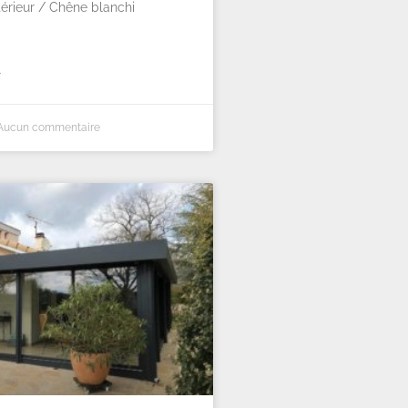
érieur / Chêne blanchi
»
ucun commentaire