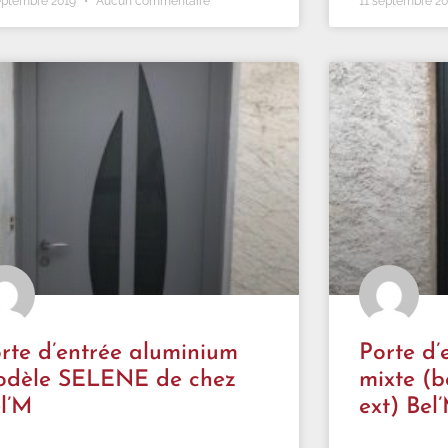
eptembre 2019
Aucun commentaire
11 septembre 2
rte d’entrée aluminium
Porte d
odèle SELENE de chez
mixte (b
l’M
ext) Bel