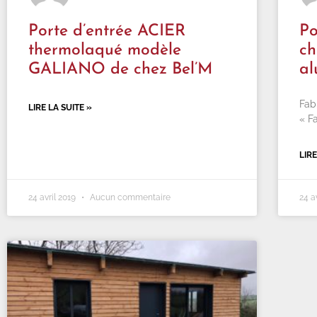
Porte d’entrée ACIER
Po
thermolaqué modèle
ch
GALIANO de chez Bel’M
al
Fab
LIRE LA SUITE »
« F
LIRE
24 avril 2019
Aucun commentaire
24 a