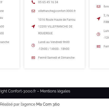
fr
05 65 45 16 34
fir
nne
villefranche@confort-3000.fr
2, 
eau
1016 Route Haute de Farrou
FIR
h00
12200 VILLEFRANCHE DE
Lun
h00
ROUERGUE
-12
imanche
Lundi au Vendredi 9h00
Fer
-12h00 / 14h00 - 18h00
Fermé Samedi et Dimanche
ight Confort-3000.fr –
Mentions légales
Réalisé par l’agence
Ma Com 360