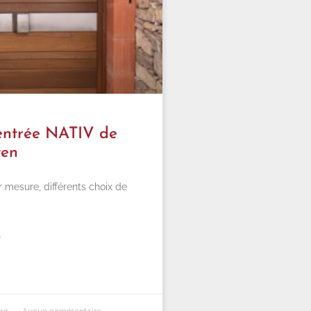
’entrée NATIV de
ten
r mesure, différents choix de
»