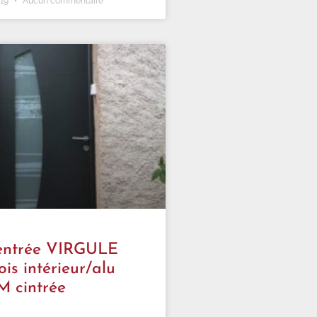
019
Aucun commentaire
’entrée VIRGULE
ois intérieur/alu
’M cintrée