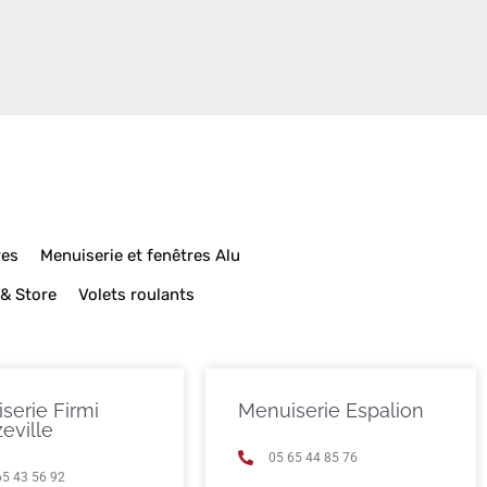
res
Menuiserie et fenêtres Alu
 & Store
Volets roulants
serie Firmi
Menuiserie Espalion
eville
05 65 44 85 76
65 43 56 92