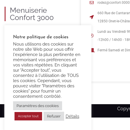
rodez@confort-3000.
Menuiserie
660 Rue de Cantara
Confort 3000
12850 Onet-le-Chât
C’est 35 ans d’expertise dans la
Lundi au Vendredi 9
Notre politique de cookies
fourniture et pose de menuiseries
-12h00 / 14h00 - 18
Nous utilisons des cookies sur
PVC, ALU, BOIS et MIXTE.
notre site Web pour vous offrir
Fermé Samedi et D
l'expérience la plus pertinente en
mémorisant vos préférences et
vos visites répétées. En cliquant
sur "Accepter tout", vous
consentez à l'utilisation de TOUS
les cookies. Cependant, vous
pouvez visiter "Paramètres des
cookies" pour fournir un
consentement contrôlé.
Paramètres des cookies
Copyr
Détails
Refuser
Accepter tout