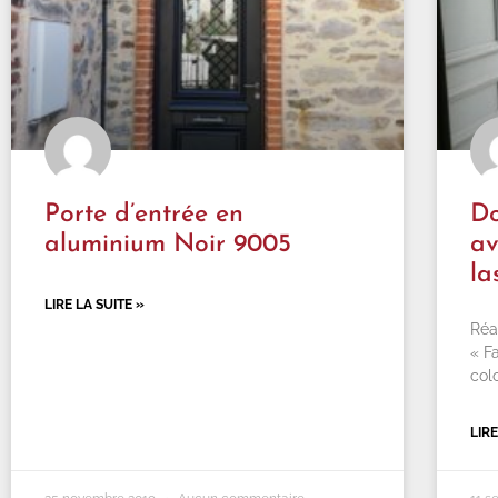
Porte d’entrée en
Do
aluminium Noir 9005
av
la
LIRE LA SUITE »
Réa
« F
col
LIRE