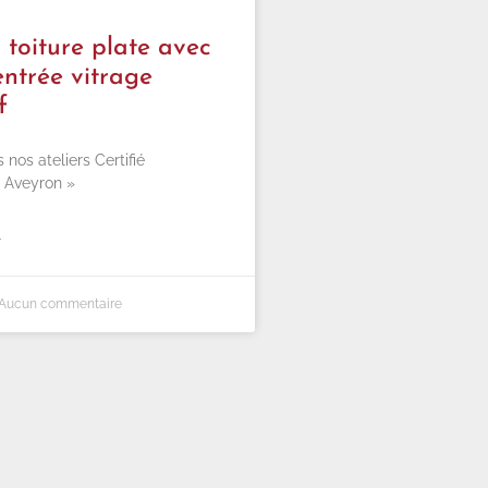
toiture plate avec
entrée vitrage
f
nos ateliers Certifié
 Aveyron »
»
Aucun commentaire