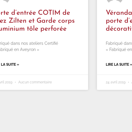
rte d’entrée COTIM de
Véranda 
ez Zilten et Garde corps
porte d’
uminium tôle perforée
décorati
riqué dans nos ateliers Certifié
Fabriqué dans 
abriqué en Aveyron »
« Fabriqué en
 LA SUITE »
LIRE LA SUITE 
vril 2019
Aucun commentaire
24 avril 2019