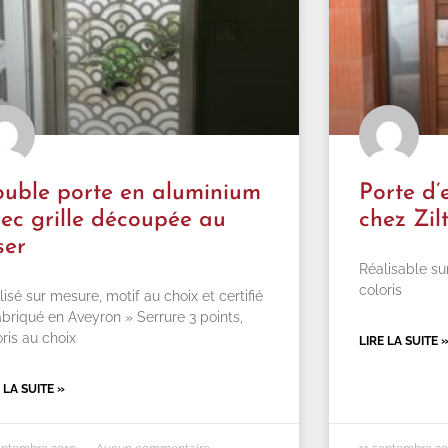
uble porte en aluminium
Porte d
ec grille découpée au
chez Zil
ser
Réalisable su
coloris
lisé sur mesure, motif au choix et certifié
abriqué en Aveyron » Serrure 3 points,
oris au choix
LIRE LA SUITE 
 LA SUITE »