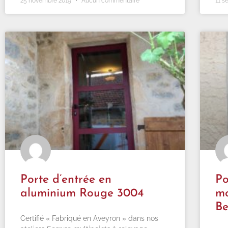
25 novembre 2019
Aucun commentaire
11 s
Porte d’entrée en
Po
aluminium Rouge 3004
m
Be
Certifié « Fabriqué en Aveyron » dans nos