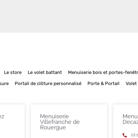
Le store
Le volet battant
Menuiserie bois et portes-fenêt
sure
Portail de clôture personnalisé
Porte & Portail
Volet
ez
Menuiserie
Menui
Villefranche de
Decaz
Rouergue
05 